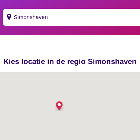
Suggesties
's Gravendeel
Kies locatie in de regio Simonshaven
's Gravenhage
's Gravenmoer
's Gravenpolder
's Gravenzande
's Heer Abtskerke