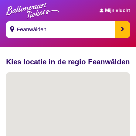
Mijn vlucht
Suggesties
Kies locatie in de regio Feanwâlden
's Gravendeel
's Gravenhage
's Gravenmoer
's Gravenpolder
's Gravenzande