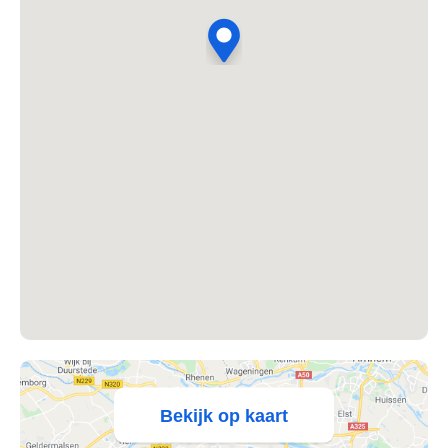
's Heer Abtskerke
's Heer Arendskerke
's Heer Hendrikskinderen
's Heerenberg
's Heerenbroek
's Heerenhoek
's Hertogenbosch
's-Graveland
't Goy
Bekijk op kaart