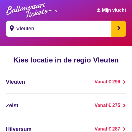
Mijn vlucht
Suggesties
Kies locatie in de regio Vleuten
's Gravendeel
's Gravenhage
Vleuten
Vanaf € 296
's Gravenmoer
's Gravenpolder
Zeist
Vanaf € 275
's Gravenzande
Hilversum
Vanaf € 287