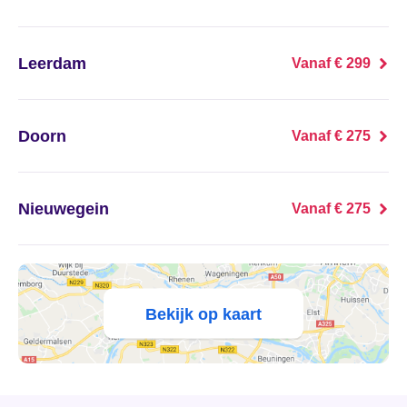
's Heer Abtskerke
's Heer Arendskerke
Leerdam
Vanaf € 299
's Heer Hendrikskinderen
Doorn
Vanaf € 275
's Heerenberg
's Heerenbroek
Nieuwegein
Vanaf € 275
's Heerenhoek
's Hertogenbosch
Bekijk op kaart
's-Graveland
't Goy