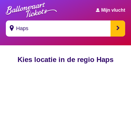
Mijn vlucht
Suggesties
Kies locatie in de regio Haps
's Gravendeel
's Gravenhage
's Gravenmoer
's Gravenpolder
's Gravenzande