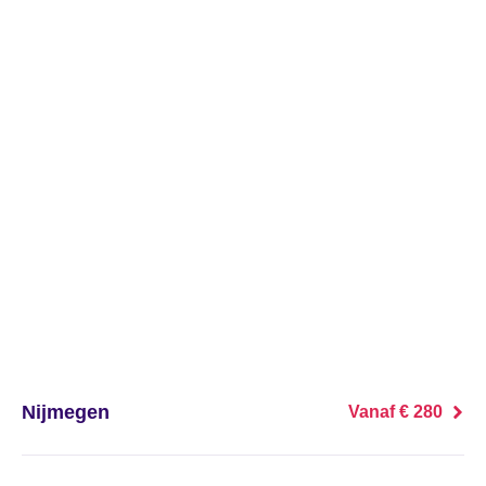
's Heer Abtskerke
's Heer Arendskerke
's Heer Hendrikskinderen
's Heerenberg
's Heerenbroek
's Heerenhoek
's Hertogenbosch
's-Graveland
Nijmegen
Vanaf € 280
't Goy